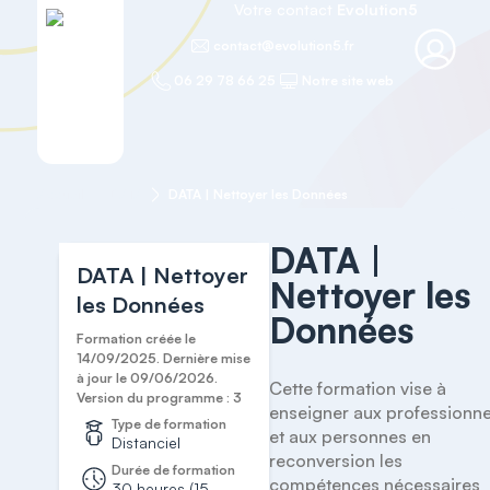
Votre contact
Evolution5
contact@evolution5.fr
06 29 78 66 25
Notre site web
Accueil
DATA
DATA | Nettoyer les Données
DATA |
DATA | Nettoyer
Nettoyer les
les Données
Données
Formation créée le
14/09/2025. Dernière mise
à jour le 09/06/2026.
Cette formation vise à 
Version du programme : 3
enseigner aux professionnel
Type de formation
et aux personnes en 
Distanciel
reconversion les 
Durée de formation
compétences nécessaires 
30 heures (15